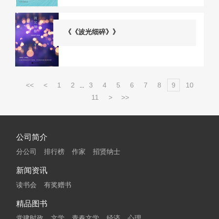
《《波光细碎》》
<<
<
1
2
3
4
5
6
7
8
9
10
...
11
>
>>
公司简介
分公司
排行榜
作家
招贤纳士
新闻资讯
读书会
有奖赠书
精品图书
党建时政
文学
青春文学
经济
心理