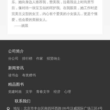
乐。她向身边人推荐我，赞美我，拉着我去上时尚类节
目，像对待一块宝玉似的呵护我。在我眼里，她工作时是
完美主义型的女王，内心有个爱美的小女孩儿，更是个懂
爱，也会爱的美丽女人。
——姚晨
公司简介
分公司
排行榜
作家
招贤纳士
新闻资讯
读书会
有奖赠书
精品图书
党建时政
文学
青春文学
经济
心理
联系我们
地址：北京市丰台区南四环西路186号汉威国际广场三区4号