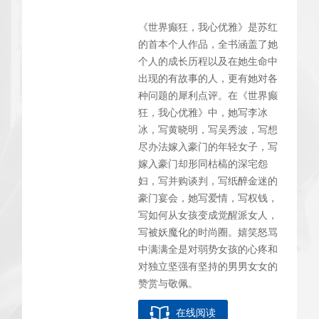
《世界癫狂，我心优雅》是苏红
的首本个人作品，全书涵盖了她
个人的成长历程以及在她生命中
出现的有故事的人，更有她对各
种问题的犀利点评。在《世界癫
狂，我心优雅》中，她写李冰
冰，写黄晓明，写吴秀波，写想
尽办法嫁入豪门的年轻女子，写
嫁入豪门却形同枯槁的深宅怨
妇，写并购谈判，写纸醉金迷的
豪门宴会，她写爱情，写权钱，
写如何从女孩变成觉醒派女人，
写被妖魔化的时尚圈。嬉笑怒骂
中满满全是对弱势女孩的心疼和
对独立坚强有坚持的男男女女的
赞赏与敬佩。
在线阅读