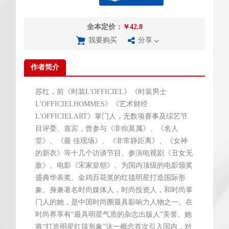
全本定价：
￥42.8
我要购买
分享
作者简介
苏红，前《时装L'OFFICIEL》《时装男士
L'OFFICIELHOMMES》《艺术财经
L'OFFICIELART》掌门人，无数项赛事及综艺节
目评委、嘉宾，曾参与《非你莫属》、《名人
堂》、《最 佳现场》、《非常静距离》、《女神
的新衣》等十几个访谈节目。参演电视剧《丑女无
敌》、电影《宋家皇朝》。为国内顶级的电影颁奖
盛典华表奖、金鸡百花奖的红毯明星打造国际形
象。身兼著名时尚媒体人，时尚投资人，和时尚掌
门人的她，是中国时尚圈最具影响力人物之一。在
时尚界享有“最具明星气质的杂志出版人”美誉。她
将“打造明星红毯形象”这一概念首次引入国内，对