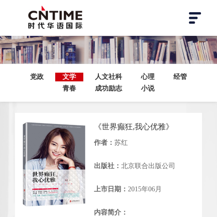
党政
文学
人文社科
心理
经管
青春
成功励志
小说
《世界癫狂,我心优雅》
作者：
苏红
出版社：
北京联合出版公司
上市日期：
2015年06月
内容简介：