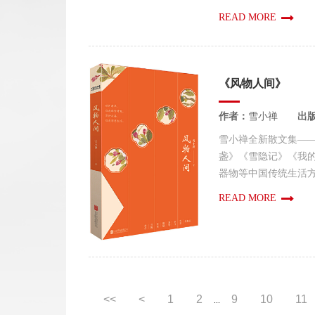
READ MORE
《风物人间》
作者：
雪小禅
出
雪小禅全新散文集—
盏》《雪隐记》《我的
器物等中国传统生活方式
READ MORE
<<
<
1
2
9
10
11
...