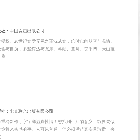
版社：
中国友谊出版公司
授权。20世纪文学无冕之王沈从文，给时代的从容与温情。
经营与自负，多些豁达与宽厚。蒋勋、董卿、贾平凹、庆山推
...
版社：
北京联合出版有限公司
声重磅新作，字字洋溢真性情！想找到生活的意义，就要去做
给你带来实感的事。人可以普通，但必须活得真实且珍贵！央
...