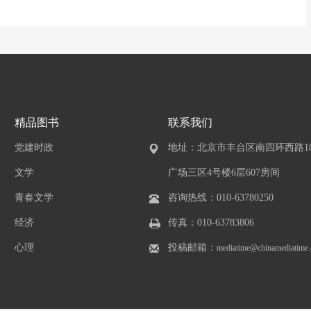
精品图书
联系我们
党建时政
地址：北京市丰台区南四环西路1
文学
广场三区4号楼6层607房间
青春文学
咨询热线：010-63780250
经济
传真：010-63783806
心理
投稿邮箱：
mediatime@chinamediatime