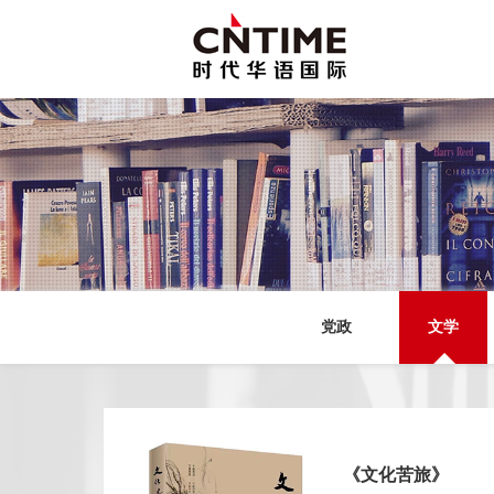
党政
文学
《文化苦旅》