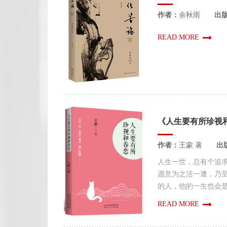
作者：
余秋雨
出
READ MORE
《人生要有所珍视
作者：
王蒙 著
出
人生一世，总有个追
愿意为之活一遭，乃
的人，他的一生也会是方
READ MORE