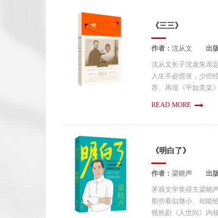
《三三》
作者：
沈从文
出
沈从文长子沈龙朱亲定
人生不必慌张，少些
荐。再现《平如美棠》质
READ MORE
《明白了》
作者：
梁晓声
出
茅盾文学奖得主梁晓
那些看似微小、却能
视热剧《人世间》内核，