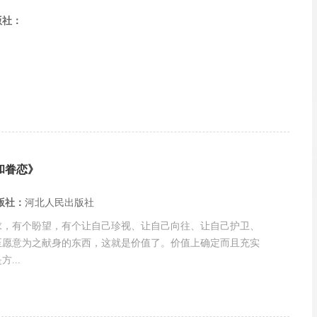
版社：
和眷恋》
版社：
河北人民出版社
求，有个盼望，有个让自己珍视、让自己向往、让自己护卫、
至愿意为之献身的东西，这就是价值了。价值上确定而且充实
...